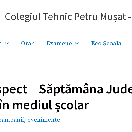
Colegiul Tehnic Petru Mușat 
e
Orar
Examene
Eco Școala
pect – Săptămâna Jude
în mediul școlar
campanii
,
evenimente