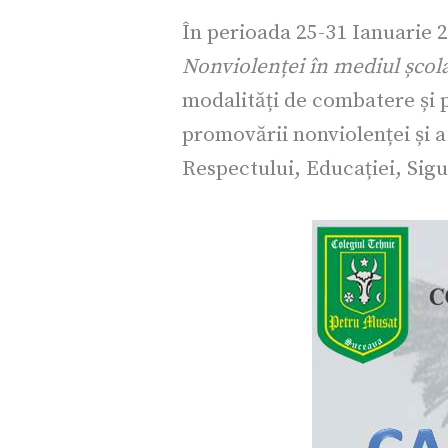
În perioada 25-31 Ianuarie 
Nonviolenței în mediul școl
modalități de combatere și p
promovării nonviolenței și 
Respectului, Educației, Sigu