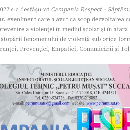
2022 s-a desfășurat
Campania Respect – Săptămâ
ar
, eveniment care a avut ca scop dezvoltarea c
revenire a violenței în mediul școlar și în afara
a stopării fenomenului de violență sub orice fo
ranței, Prevenției, Empatiei, Comunicării și Tol