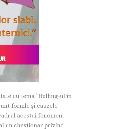
itate cu tema ”Bulling-ul în
sunt formle și cauzele
 cadrul acestui fenomen.
nal un chestionar privind