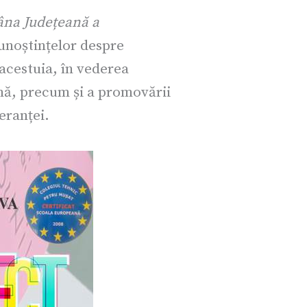
na Județeană a
unoștințelor despre
 acestuia, în vederea
rmă, precum și a promovării
eranței.