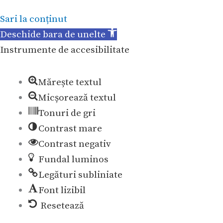
Sari la conținut
Deschide bara de unelte
Instrumente de accesibilitate
Mărește textul
Micșorează textul
Tonuri de gri
Contrast mare
Contrast negativ
Fundal luminos
Legături subliniate
Font lizibil
Resetează