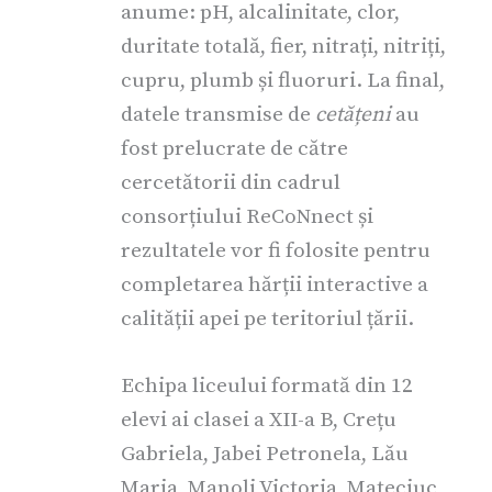
anume: pH, alcalinitate, clor,
duritate totală, fier, nitrați, nitriți,
cupru, plumb și fluoruri. La final,
datele transmise de
cetățeni
au
fost prelucrate de către
cercetătorii din cadrul
consorțiului ReCoNnect și
rezultatele vor fi folosite pentru
completarea hărții interactive a
calității apei pe teritoriul țării.
Echipa liceului formată din 12
elevi ai clasei a XII-a B, Crețu
Gabriela, Jabei Petronela, Lău
Maria, Manoli Victoria, Mateciuc