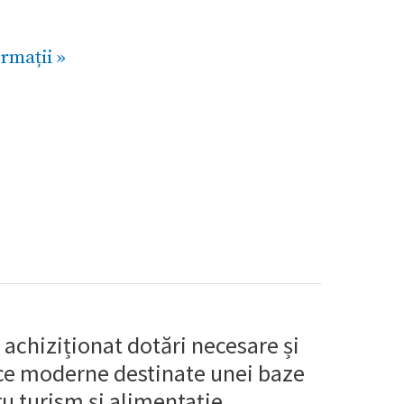
rmații »
 achiziționat dotări necesare și
ce moderne destinate unei baze
ru turism și alimentație