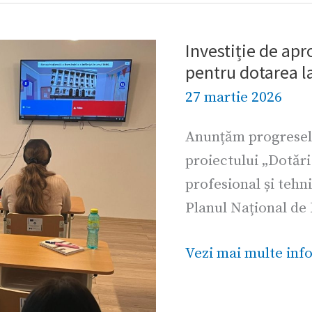
Investiție de ap
Investiție
pentru dotarea l
de
27 martie 2026
aproape
jumătate
Anunțăm progresele
de
proiectului „Dotăr
milion
profesional și tehni
de
Planul Național de
lei
pentru
Vezi mai multe info
dotarea
laboratoarelor