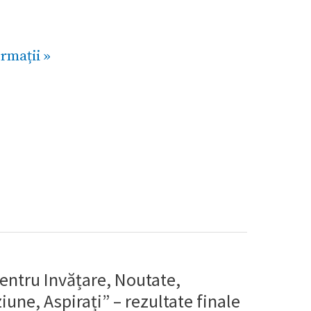
rmații »
pentru Invățare, Noutate,
iune, Aspirați” – rezultate finale