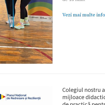
cadrul
proiectului
Vezi mai multe info
HEPA-
O
(Health-
Enhancing
Physical
Activity)
Colegiul nostru a
Colegiul
mijloace didacti
nostru
de practică pent