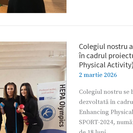
Colegiul nostru a
Colegiul
în cadrul proiec
nostru
Physical Activity
a
2 martie 2026
fost
inclus
Colegiul nostru se 
în
dezvoltată în cadr
rețeaua
Enhancing Physical
dezvoltată
SPORT-2024, număr
în
de 18 luni.