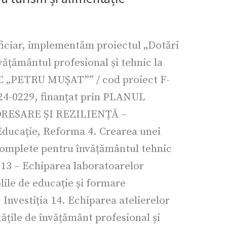
ficiar, implementăm proiectul „Dotări
ățământul profesional și tehnic la
„PETRU MUȘAT”” / cod proiect F-
-0229, finanțat prin PLANUL
RESARE ȘI REZILIENȚĂ –
ducație, Reforma 4. Crearea unei
complete pentru învățământul tehnic
a 13 – Echiparea laboratoarelor
lile de educație și formare
 Investiția 14. Echiparea atelierelor
tățile de învățământ profesional și