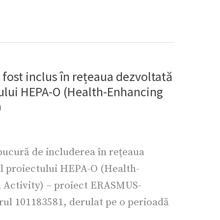
 fost inclus în rețeaua dezvoltată
tului HEPA-O (Health-Enhancing
)
bucură de includerea în rețeaua
ul proiectului HEPA-O (Health-
 Activity) – proiect ERASMUS-
ul 101183581, derulat pe o perioadă