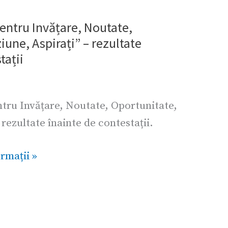
pentru Invățare, Noutate,
iune, Aspirați” – rezultate
tații
ntru Invățare, Noutate, Oportunitate,
 rezultate înainte de contestații.
rmații »