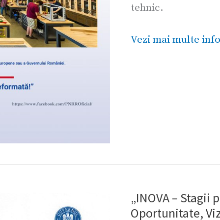
tehnic.
turism
și
Vezi mai multe info
alimentație
„INOVA – Stagii 
„INOVA
Oportunitate, Viz
–