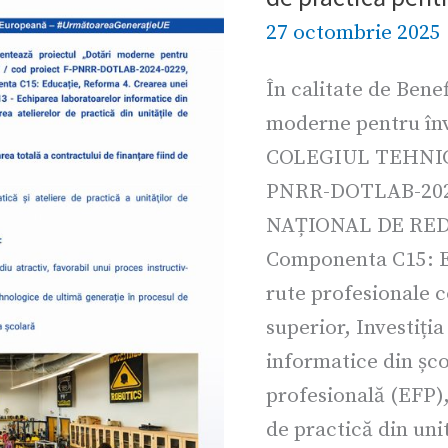
a
27 octombrie 2025
achiziționat
dotări
În calitate de Bene
necesare
moderne pentru înv
și
COLEGIUL TEHNIC 
mijloace
PNRR-DOTLAB-2024
didactice
NAȚIONAL DE RED
moderne
Componenta C15: E
destinate
rute profesionale 
unei
superior, Investiți
baze
informatice din șco
de
profesională (EFP),
practică
de practică din uni
pentru