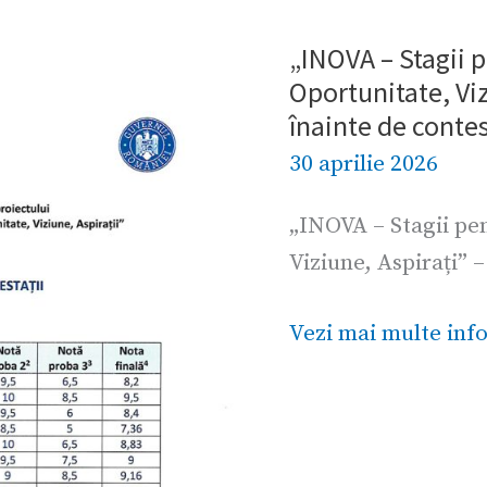
„INOVA – Stagii 
„INOVA
Oportunitate, Viz
–
înainte de contes
Stagii
30 aprilie 2026
pentru
Invățare,
„INOVA – Stagii pe
Noutate,
Viziune, Aspirați” –
Oportunitate,
Viziune,
Vezi mai multe info
Aspirați”
–
rezultate
înainte