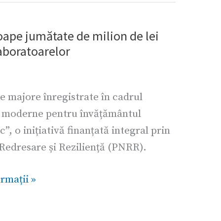
roape jumătate de milion de lei
aboratoarelor
 majore înregistrate în cadrul
i moderne pentru învățământul
c”, o inițiativă finanțată integral prin
 Redresare și Reziliență (PNRR).
rmații »