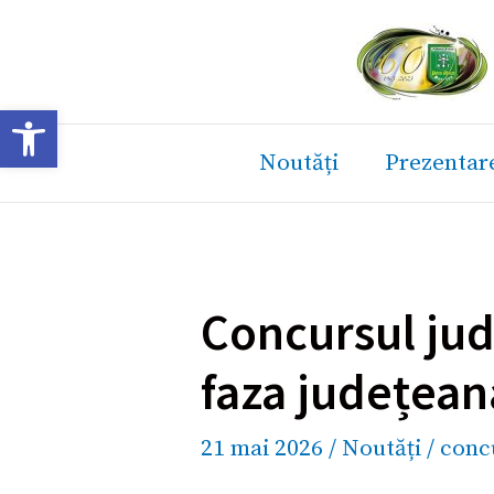
Skip
to
content
Deschide bara de unelte
Noutăți
Prezentar
Concursul jud
faza județeană
21 mai 2026
/
Noutăți
/
conc