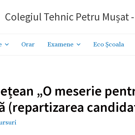
Colegiul Tehnic Petru Mușat 
e
Orar
Examene
Eco Școala
ețean „O meserie pentr
 (repartizarea candidați
ursuri