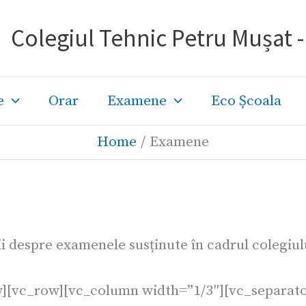
Colegiul Tehnic Petru Mușat 
e
Orar
Examene
Eco Școala
Home
Examene
i despre examenele susținute în cadrul colegiul
w][vc_row][vc_column width=”1/3″][vc_separat