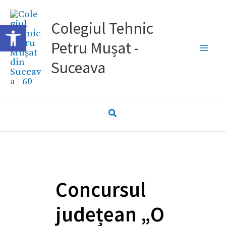
Skip
to
Colegiul Tehnic
Deschide bara de unelte
content
Petru Mușat -
Suceava
Concursul
județean „O