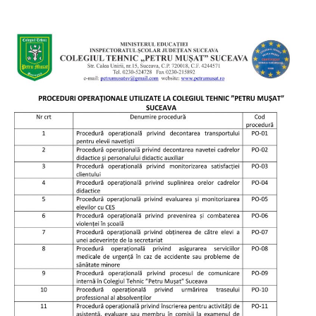
Proceduri
operaționale
utilizate
la
colegiul
nostru