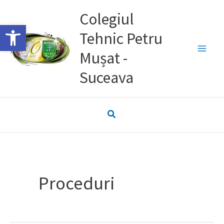
Skip
Colegiul
to
Deschide bara de unelte
Tehnic Petru
content
Mușat -
Suceava
Proceduri