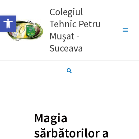
Skip
Colegiul
to
Deschide bara de unelte
Tehnic Petru
content
Mușat -
Suceava
Magia
sărbătorilor a