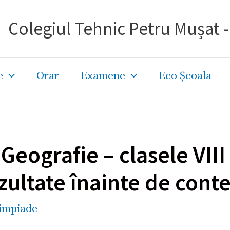
Colegiul Tehnic Petru Mușat 
e
Orar
Examene
Eco Școala
eografie – clasele VIII 
ultate înainte de contes
impiade