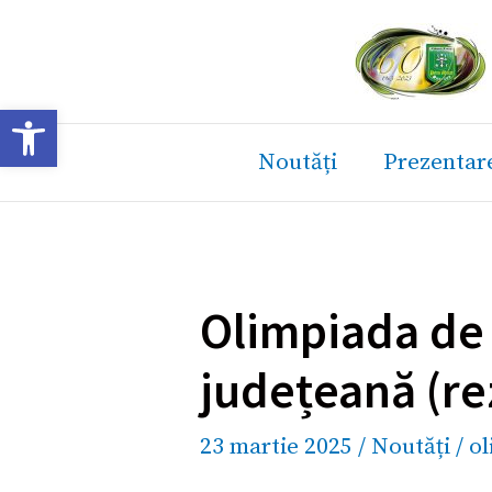
Skip
to
content
Deschide bara de unelte
Noutăți
Prezentar
Olimpiada de G
județeană (rez
23 martie 2025
/
Noutăți
/
ol