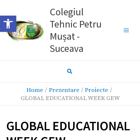
Skip
Colegiul
to
Deschide bara de unelte
Tehnic Petru
content
Mușat -
Suceava
Home
Prezentare
Proiecte
GLOBAL EDUCATIONAL WEEK GEW
GLOBAL EDUCATIONAL