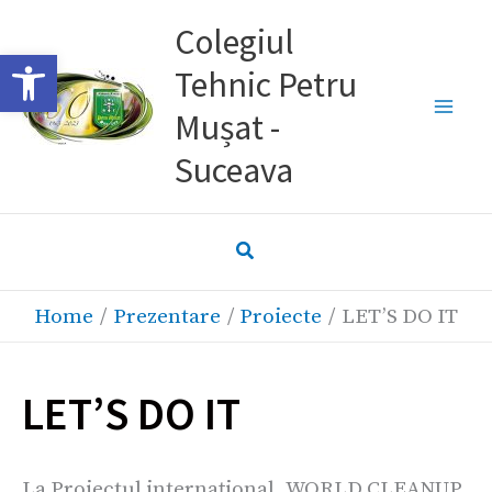
Skip
Colegiul
to
Deschide bara de unelte
Tehnic Petru
content
Mușat -
Suceava
Home
Prezentare
Proiecte
LET’S DO IT
LET’S DO IT
La Proiectul internațional „WORLD CLEANUP