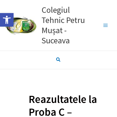
Skip
Colegiul
to
Deschide bara de unelte
Tehnic Petru
content
Mușat -
Suceava
Reazultatele la
Proba C –