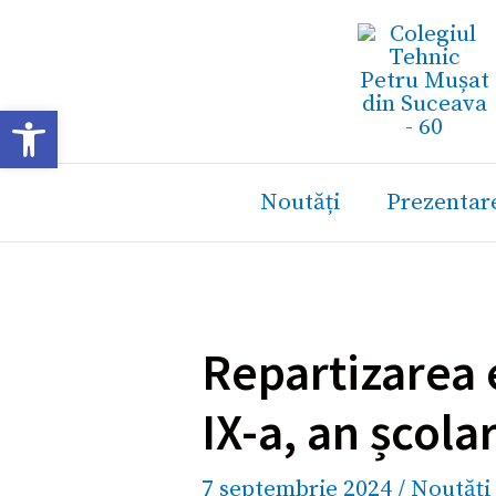
Skip
Caută...
to
content
Deschide bara de unelte
Noutăți
Prezentar
Repartizarea e
IX-a, an școl
7 septembrie 2024
/
Noutăți