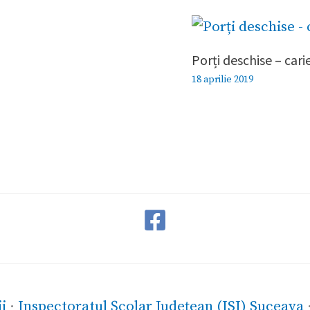
Porți deschise – cari
18 aprilie 2019
i
·
Inspectoratul Școlar Județean (ISJ) Suceava