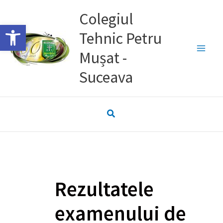
Skip
Colegiul
to
Deschide bara de unelte
Tehnic Petru
content
Mușat -
Suceava
Rezultatele
examenului de