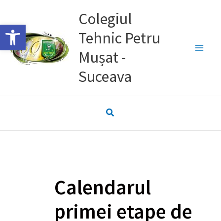
Skip
Colegiul
to
Deschide bara de unelte
Tehnic Petru
content
Mușat -
Suceava
Calendarul
primei etape de