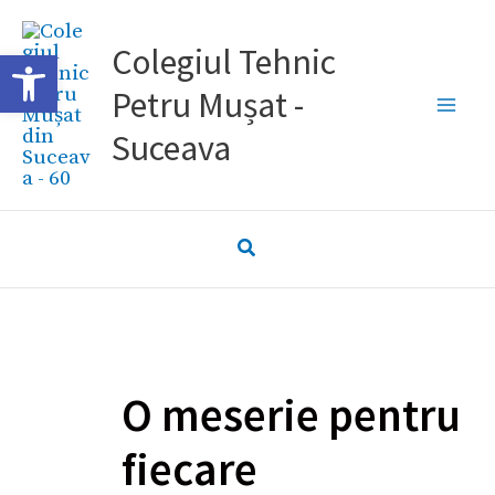
Skip
Caută...
to
Colegiul Tehnic
Deschide bara de unelte
content
Petru Mușat -
Suceava
O meserie pentru
fiecare