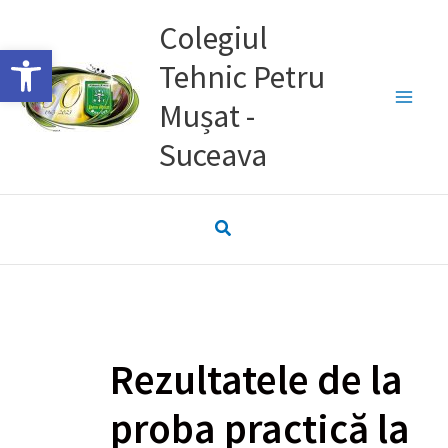
Skip
Colegiul
to
Deschide bara de unelte
Tehnic Petru
content
Mușat -
Suceava
Rezultatele de la
proba practică la