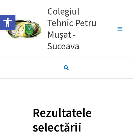
Skip
Colegiul
to
Deschide bara de unelte
Tehnic Petru
content
Mușat -
Suceava
Rezultatele
selectării