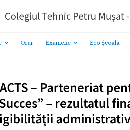
Colegiul Tehnic Petru Mușat 
e
Orar
Examene
Eco Școala
ACTS – Parteneriat pent
Succes” – rezultatul fin
igibilității administrati