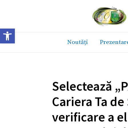
Skip
to
content
Deschide bara de unelte
Noutăți
Prezentar
Selectează „P
Cariera Ta de 
verificare a el