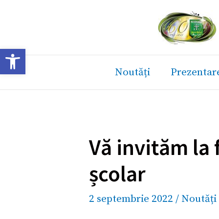
Skip
to
content
Deschide bara de unelte
Noutăți
Prezentar
Vă invităm la 
școlar
2 septembrie 2022
/
Noutăți