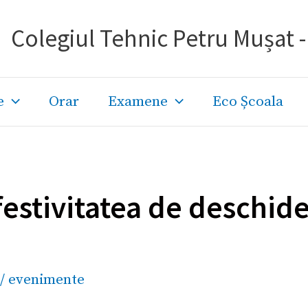
Colegiul Tehnic Petru Mușat 
e
Orar
Examene
Eco Școala
festivitatea de deschid
/
evenimente