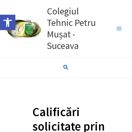
Skip
Colegiul
to
Deschide bara de unelte
Tehnic Petru
content
Mușat -
Suceava
Calificări
solicitate prin