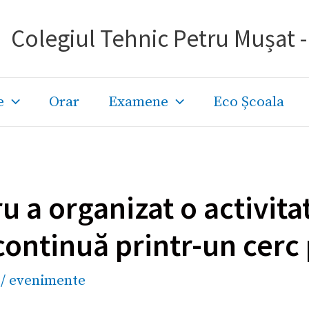
Colegiul Tehnic Petru Mușat 
e
Orar
Examene
Eco Școala
u a organizat o activit
continuă printr-un cerc
/
evenimente