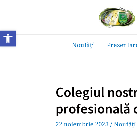
Skip
to
content
Deschide bara de unelte
Noutăți
Prezentar
Colegiul nostr
profesională 
22 noiembrie 2023
/
Noutăți