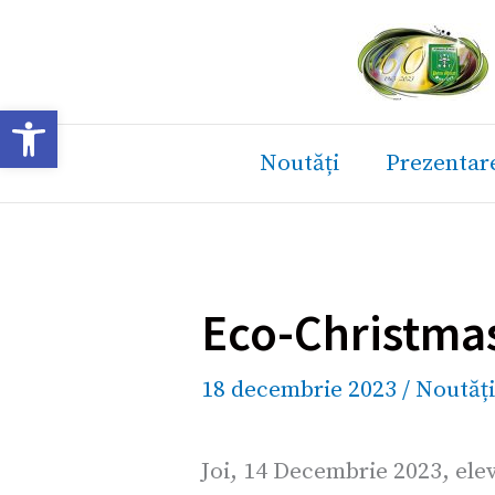
Skip
to
content
Deschide bara de unelte
Noutăți
Prezentar
Eco-Christma
18 decembrie 2023
/
Noutăți
Joi, 14 Decembrie 2023, elevi