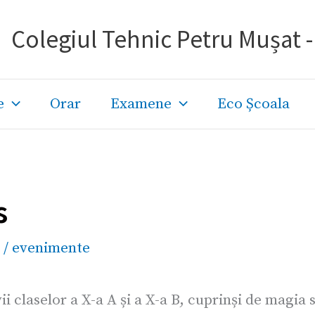
Colegiul Tehnic Petru Mușat 
e
Orar
Examene
Eco Școala
s
/
evenimente
i claselor a X-a A și a X-a B, cuprinși de magia 