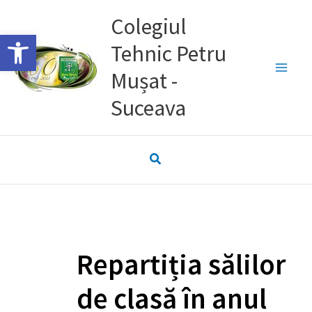
Skip
Colegiul
to
Deschide bara de unelte
Tehnic Petru
content
Mușat -
Suceava
Repartiția sălilor
de clasă în anul